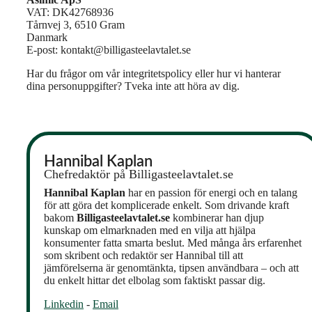
VAT: DK42768936
Tårnvej 3, 6510 Gram
Danmark
E-post: kontakt@billigasteelavtalet.se
Har du frågor om vår integritetspolicy eller hur vi hanterar
dina personuppgifter? Tveka inte att höra av dig.
Hannibal Kaplan
Chefredaktör på Billigasteelavtalet.se
Hannibal Kaplan
har en passion för energi och en talang
för att göra det komplicerade enkelt. Som drivande kraft
bakom
Billigasteelavtalet.se
kombinerar han djup
kunskap om elmarknaden med en vilja att hjälpa
konsumenter fatta smarta beslut. Med många års erfarenhet
som skribent och redaktör ser Hannibal till att
jämförelserna är genomtänkta, tipsen användbara – och att
du enkelt hittar det elbolag som faktiskt passar dig.
Linkedin
-
Email