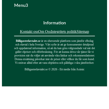
Menu3
Information
Kontakt oss
Om Oss
Integritets politik
Sitemap
Billigasteelavtalet.se
är en oberoende plattform som jämför elbolag
och elavtal i hela Sverige. Vårt syfte är att ge konsumenter detaljerad
och uppdaterad information, så att du kan göra välgrundade val när det
gäller elpriser och elförbrukning. För att kunna driva vår tjänst får vi
provision när du väljer att använda våra länkar och rekommendationer.
Denna ersättning påverkar inte de priser eller villkor du får som kund.
Vi strävar alltid efter att vara objektiva och pålitliga i våra jämförelser.
Billigasteelavtalet.se © 2026 - Ett medie från Asimic